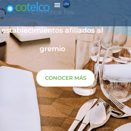
Conozca los
establecimientos afiliados al
gremio
CONOCER MÁS