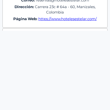
Correo:
reservas@hotelesestelar.com
Dirección:
Carrera 23c # 64a - 60, Manizales,
Colombia
Página Web:
https://www.hotelesestelar.com/
One sixteen Hotel
Teléfono:
(601) 6578000
Móvil:
Correo:
recepcion@onesixteenhotel.com
Dirección:
Calle 116 # 18b - 60, Bogotá
Página Web:
https://www.onesixteenhotel.com/